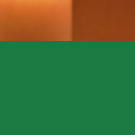
Himmlisch baden… was für eine Aussage!
Der Duden gibt uns so viele Synonyme für das Wort
„himmlisch“. Von hell über erstaunlich bis hin zu
außergewöhnlich oder gar wundervoll. All das und noch
viel mehr kann für das Wort „himmlisch“ nutzen.
Was vorher abstrakt klang, kann man jetzt greifen.
Viele dieser Worte, die sich auf himmlisch beziehen
haben wir im Laufe unserer Arbeiten bereits gehört –
außergewöhnlich, erstaunlich, wundervoll und